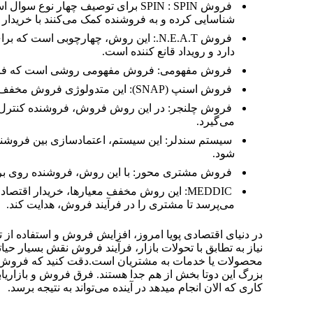
فروش SPIN : SPIN برای توصیف چها
شناسایی کرده و به فروشنده کمک می‌کنند با خریدار ا
دارد و رویداد قانع کننده است.
فروش مفهومی: فروش مفهومی روشی است که فروشنده
فروش اسنپ (SNAP): این متدولوژی فروش مخفف این عبارت‌هاست: ساده بگیر، ارزش را نشان بده، همیشه خودت را مطابقت بده و اولویت بندی کن.
فروش چلنجر: در این روش فروش، فروشنده کنترل مکا
می‌گیرد.
سیستم سندلر: این سیستم، اعتمادسازی بین فروشنده
شود.
فروش مشتری محور: با این روش، فروشنده روی برقرار
MEDDIC: این روش مخفف معیارها، خریدار ا
می‌پرسد تا مشتری را در فرآیند فروش، هدایت کند.
در دنیای اقتصادی پویا امروز، افزایش فروش و استفاده از
ت
نیاز به تطابق با تحولات بازار، فرآیند فروش نقش بسیار حی
محصولات یا خدمات به مشتریان است.دقت کنید که فروش و ب
بزرگ این دوتا بخش از هم جدا هستند. فرق فروش و بازاریاب
کاری که الان انجام میدهد در آینده می‌تواند به نتیجه برسد.