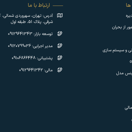
ها
ارتباط با ما
یره
آدرس: تهران، سهروردی شمالی، ک
شرقی، پلاک 51، طبقه اول
ور از بحران
توسعه بازار: 09129641343
مدیر اجرایی: 09120799036
نی و سیستم سازی
پشتیبانی:‌ 09106866448
مالی: 09129641342
زینس مدل
مالی