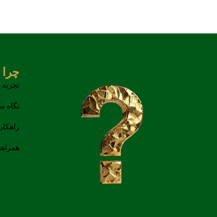
چرا 
تجربه 
نگاه س
راهکار
همراهی